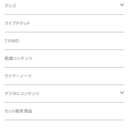
グッズ
Tシャツ
ライブチケット
タオル
TIHWD
バッグ
動画コンテンツ
ステッカー
ライナーノーツ
クリアファイル
デジタルコンテンツ
ポスター
ライナーノーツ
セット販売商品
ポストカード