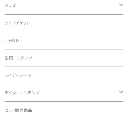
グッズ
Tシャツ
ライブチケット
タオル
TIHWD
バッグ
動画コンテンツ
ステッカー
ライナーノーツ
クリアファイル
デジタルコンテンツ
ポスター
ライナーノーツ
セット販売商品
ポストカード